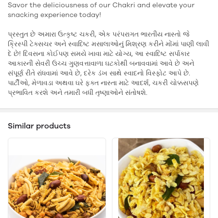
Savor the deliciousness of our Chakri and elevate your
snacking experience today!
પ્રસ્તુત છે અમારા ઉત્કૃષ્ટ ચકરી, એક પરંપરાગત ભારતીય નાસ્તો જે
ક્રિસ્પી ટેક્સચર અને સ્વાદિષ્ટ મસાલાઓનું મિશ્રણ કરીને મોંમાં પાણી લાવી
દે છે! દિવસના કોઈપણ સમયે ખાવા માટે યોગ્ય, આ સ્વાદિષ્ટ સર્પાકાર
આકારની સેવરી ઉચ્ચ ગુણવત્તાવાળા ઘટકોથી બનાવવામાં આવે છે અને
સંપૂર્ણ રીતે રાંધવામાં આવે છે, દરેક ડંખ સાથે સ્વાદનો વિસ્ફોટ આપે છે.
પાર્ટીઓ, મેળાવડા અથવા ઘરે ફક્ત નાસ્તા માટે આદર્શ, ચકરી ચોક્કસપણે
પ્રભાવિત કરશે અને તમારી બધી તૃષ્ણાઓને સંતોષશે.
Similar products