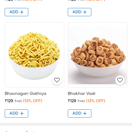
ADD
ADD
Bhavnagari Gathiya
Bhakhar Vadi
₹129
(13% OFF)
₹129
(13% OFF)
₹149
₹149
ADD
ADD