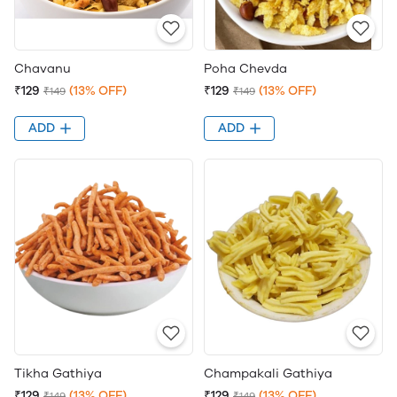
Chavanu
Poha Chevda
₹129
(13% OFF)
₹129
(13% OFF)
₹149
₹149
ADD
ADD
Tikha Gathiya
Champakali Gathiya
₹129
(13% OFF)
₹129
(13% OFF)
₹149
₹149