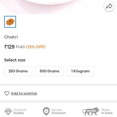
Chakri
₹129
₹149
(13% OFF)
Select size
250 Grams
500 Grams
1 Kilogram
Add to wishlist